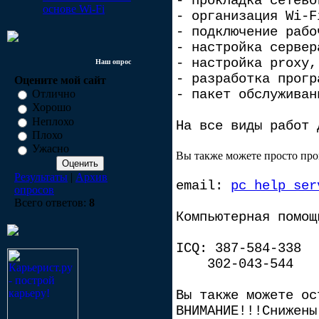
- прокладка сетево
основе Wi-Fi
- организация Wi-F
- подключение рабо
- настройка сервер
- настройка proxy,
Наш опрос
- разработка прогр
Оцените мой сайт
- пакет обслуживан
Отлично
Хорошо
Неплохо
На все виды работ 
Плохо
Ужасно
Вы также можете просто про
Результаты
|
Архив
email:
pc_help_ser
опросов
Всего ответов:
8
Компьютерная помо
ICQ:
387-584-338
302-043-544
Вы также можете о
ВНИМАНИЕ!!!Снижены