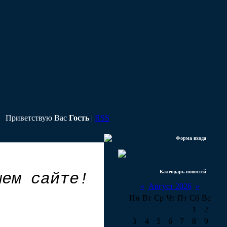
Приветствую Вас
Гость
|
RSS
Форма входа
Календарь новостей
шем сайте!
«
Август 2026
»
Пн
Вт
Ср
Чт
Пт
Сб
Вс
1
2
3
4
5
6
7
8
9