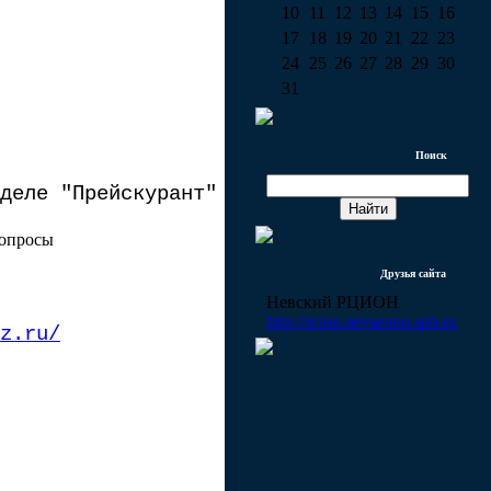
10
11
12
13
14
15
16
17
18
19
20
21
22
23
24
25
26
27
28
29
30
31
Поиск
деле "Прейскурант"
вопросы
Друзья сайта
Невский РЦИОН
http://rcion.nevarono.spb.ru
z.ru/