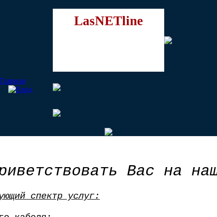
LasNETline
риветствовать Вас на на
ующий спектр услуг: